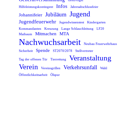
Greifvogel
Infos
Hilfeleistungskontingent
Jahresabschlussfeier
Jugend
Jubiläum
Johannifeier
Jugendfeuerwehr
Jugendwissenstest
Kindergarten
Kommandanten
Kreuzung
Lange Schlauchleitung
LF20
Mitmachen
MTA
Maibaum
Nachwuchsarbeit
Neubau Feuerwehrhaus
Spende
Sicherheit
ST2070/2078
Stellvertreter
Veranstaltung
Tag der offenen Tür
Tierrettung
Verein
Verkehrsunfall
Vereinsgrillen
Wahl
Öffentlichkeitsarbeit
Ölspur