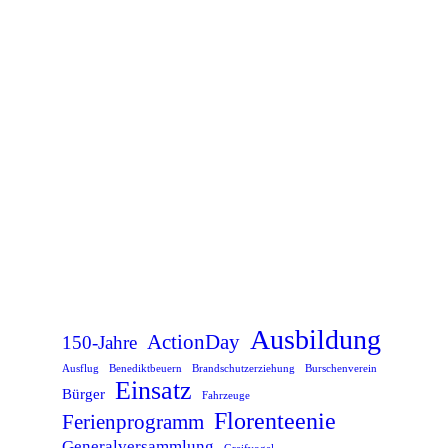
Brandschutzerziehung im Kindergarten
Ausbildung
,
Nachwuchs
24.07.2023
In den Kin­der­gär­ten von Aying und Dürrn­haar durf­ten wir mit den Vor­schul­kin­dern eine Brand­schutz­er­zie­hung durchführen.
Weiterlesen
Ausbildung
ActionDay
150-Jahre
Ausflug
Benediktbeuern
Brandschutzerziehung
Burschenverein
Einsatz
Bürger
Fahrzeuge
Florenteenie
Ferienprogramm
Generalversammlung