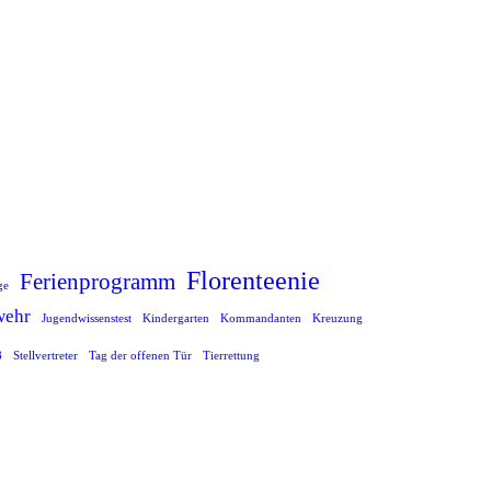
Florenteenie
Ferienprogramm
ge
wehr
Jugendwissenstest
Kindergarten
Kommandanten
Kreuzung
8
Stellvertreter
Tag der offenen Tür
Tierrettung