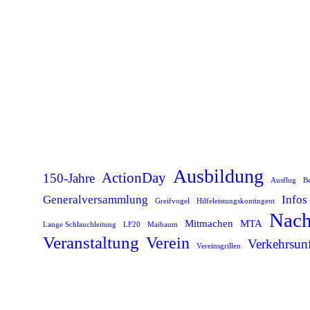
ActionDays – Ferienprogramm 2022
Nachwuchs
10.09.2022
Auch 2022 konn­ten wir wie­der beim Feri­en­pro­gramm teil­neh­men. 46 Kin­der ver­brach­ten einen schö­nen Tag bei uns in der Feuerwehr
Weiterlesen
Ausbildung
ActionDay
150-Jahre
Ausflug
B
Generalversammlung
Infos
Greifvogel
Hilfeleistungskontingent
Nach
Mitmachen
MTA
Lange Schlauchleitung
LF20
Maibaum
Veranstaltung
Verein
Verkehrsunf
Vereinsgrillen