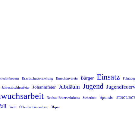
ActionDays – Ferienprogramm 2021
Nachwuchs
11.09.2021
Feri­en­pro­gramm 2021 – 45 Kin­der bei der Feu­er­wehr Aying. Nach dem Aus­fall in 2022 konn­ten wir unter stre­gen Auf­la­gen und…
Weiterlesen
Einsatz
Bürger
enediktbeuern
Brandschutzerziehung
Burschenverein
Fahrzeu
Jugend
Jubiläum
Jugendfeuer
Johannifeier
Jahresabschlussfeier
wuchsarbeit
Spende
Neubau Feuerwehrhaus
Sicherheit
ST2070/207
all
Wahl
Öffentlichkeitsarbeit
Ölspur